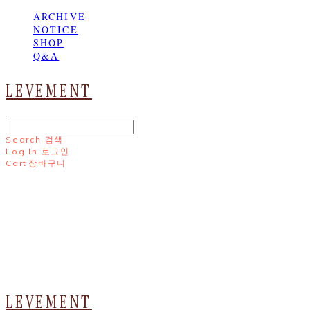
ARCHIVE
NOTICE
SHOP
Q&A
LEVEMENT
Search
검색
Log In
로그인
Cart
장바구니
LEVEMENT