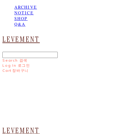
ARCHIVE
NOTICE
SHOP
Q&A
LEVEMENT
Search
검색
Log In
로그인
Cart
장바구니
LEVEMENT