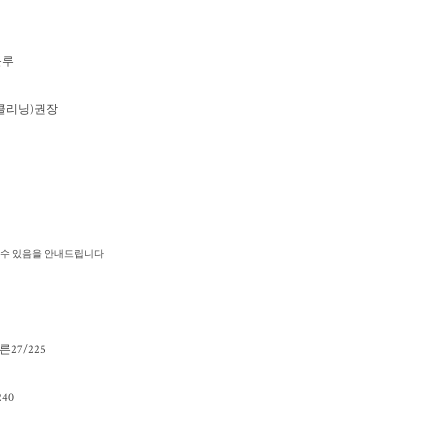
블루
이(클리닝)권장
생길수 있음을 안내드립니다
-마른27/225
40