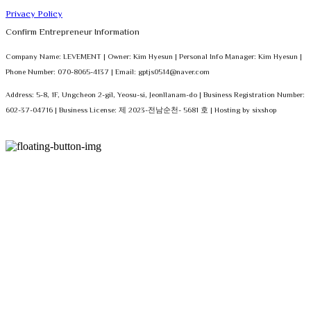
Privacy Policy
Confirm Entrepreneur Information
Company Name: LEVEMENT | Owner: Kim Hyesun | Personal Info Manager: Kim Hyesun |
Phone Number: 070-8065-4137 | Email: gptjs0514@naver.com
Address: 5-8, 1F, Ungcheon 2-gil, Yeosu-si, Jeonllanam-do | Business Registration Number:
602-37-04716
| Business License:
제 2023-전남순천- 5681 호
| Hosting by sixshop