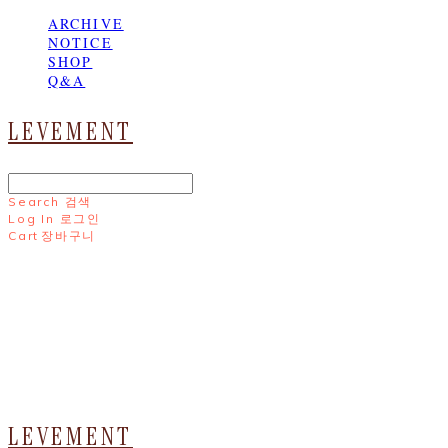
ARCHIVE
NOTICE
SHOP
Q&A
LEVEMENT
Search
검색
Log In
로그인
Cart
장바구니
LEVEMENT