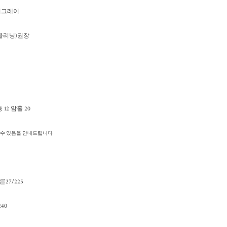
카키그레이
이(클리닝)권장
 12 암홀 20
생길수 있음을 안내드립니다
-마른27/225
40